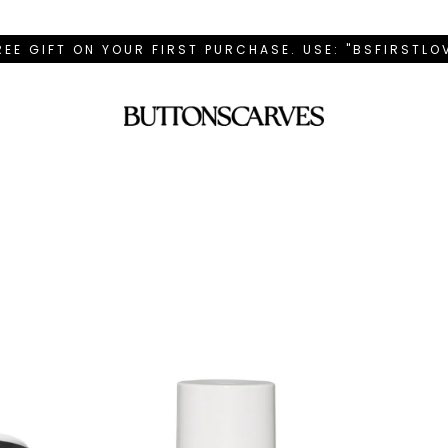
REE GIFT ON YOUR FIRST PURCHASE. USE: "BSFIRSTL