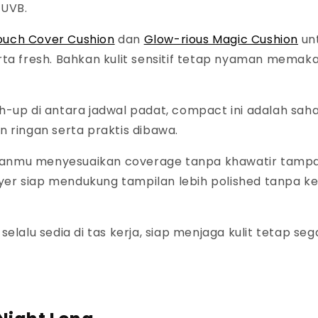
 UVB.
ouch Cover Cushion
dan
Glow-rious Magic Cushion
un
rta
fresh.
Bahkan kulit sensitif tetap nyaman memak
ch-up
di antara jadwal padat,
compact
ini adalah sah
 ringan serta praktis dibawa.
anmu menyesuaikan
coverage
tanpa khawatir tamp
ayer
siap mendukung tampilan lebih
polished
tanpa k
selalu sedia di tas kerja, siap menjaga kulit tetap seg