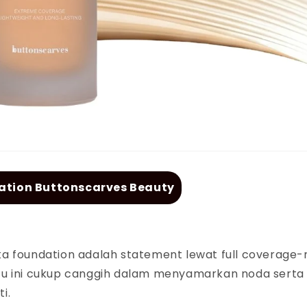
ation Buttonscarves Beauty
ka
foundation
adalah
statement
lewat
full coverage-
tu ini cukup canggih dalam menyamarkan noda serta
ti.