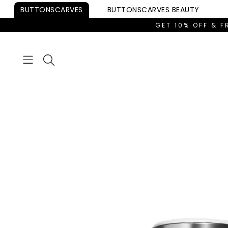
Skip to
BUTTONSCARVES
BUTTONSCARVES
BEAUTY
content
GET 10% OFF & F