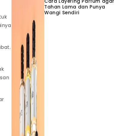
Cara Layering Parfum agar
Tahan Lama dan Punya
Wangi Sendiri
tuk
ainya
abat.
ak
esan
ar