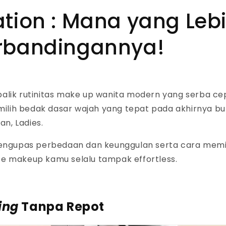
tion : Mana yang Leb
Perbandingannya!
balik rutinitas
make up
wanita modern yang serba ce
ilih
bedak dasar wajah
yang tepat pada akhirnya b
an, Ladies.
 mengupas perbedaan dan keunggulan serta cara memi
se makeup
kamu selalu tampak
effortless.
ing
Tanpa Repot