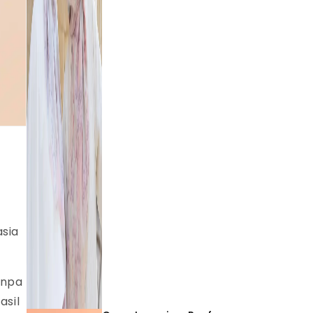
asia
anpa
asil