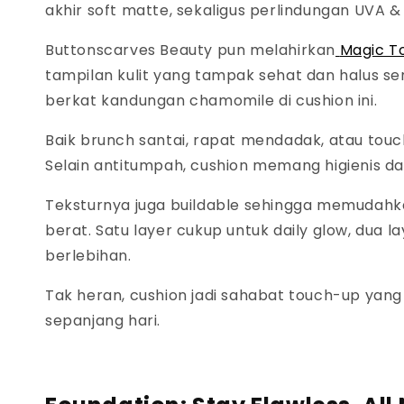
akhir
soft matte,
sekaligus perlindungan UVA &
Buttonscarves Beauty pun melahirkan
Magic T
tampilan kulit yang tampak sehat dan halus se
berkat kandungan
chamomile
di
cushion
ini.
Baik
brunch
santai, rapat mendadak, atau
tou
Selain antitumpah,
cushion
memang higienis dan
Teksturnya juga
buildable
sehingga memudahk
berat. Satu
layer
cukup untuk
daily glow,
dua
l
berlebihan.
Tak heran,
cushion
jadi sahabat
touch-up
yang 
sepanjang hari.