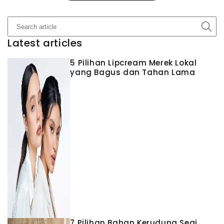
Latest articles
5 Pilihan Lipcream Merek Lokal
yang Bagus dan Tahan Lama
7 Pilihan Bahan Kerudung Segi