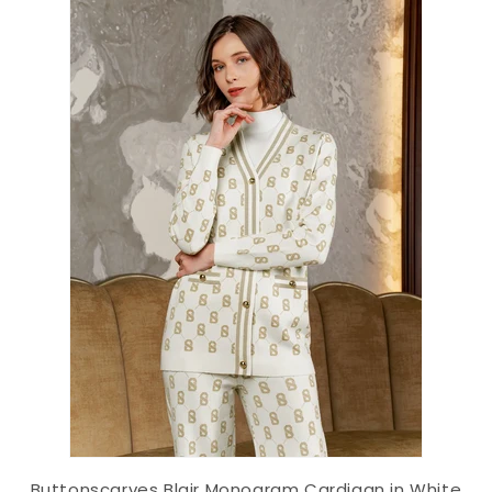
Buttonscarves Blair Monogram Cardigan in White