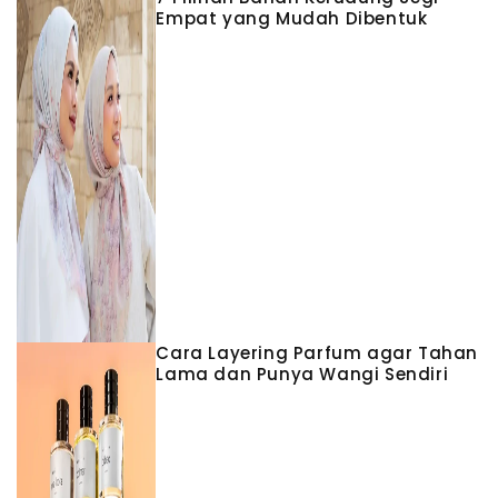
Empat yang Mudah Dibentuk
Cara Layering Parfum agar Tahan
Lama dan Punya Wangi Sendiri