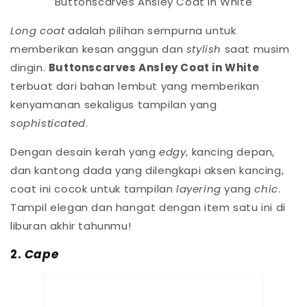
Buttonscarves Ansley Coat in White
Long coat
adalah pilihan sempurna untuk
memberikan kesan anggun dan
stylish
saat musim
dingin.
Buttonscarves Ansley Coat in White
terbuat dari bahan lembut yang memberikan
kenyamanan sekaligus tampilan yang
sophisticated
.
Dengan desain kerah yang
edgy
, kancing depan,
dan kantong dada yang dilengkapi aksen kancing,
coat ini cocok untuk tampilan
layering
yang
chic
.
Tampil elegan dan hangat dengan item satu ini di
liburan akhir tahunmu!
2.
Cape