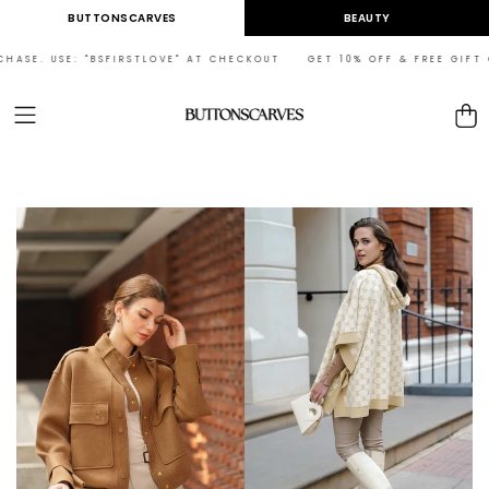
Skip to
BUTTONSCARVES
BEAUTY
content
USE: "BSFIRSTLOVE" AT CHECKOUT GET 10% OFF & FREE GIFT ON YOUR 
Cart