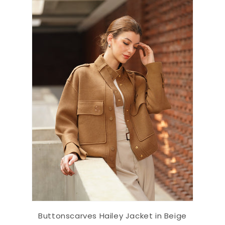
Buttonscarves Hailey Jacket in Beige