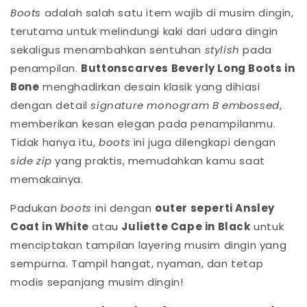
Boots
adalah salah satu item wajib di musim dingin,
terutama untuk melindungi kaki dari udara dingin
sekaligus menambahkan sentuhan
stylish
pada
penampilan.
Buttonscarves Beverly Long Boots in
Bone
menghadirkan desain klasik yang dihiasi
dengan detail
signature monogram B embossed
,
memberikan kesan elegan pada penampilanmu.
Tidak hanya itu,
boots
ini juga dilengkapi dengan
side zip
yang praktis, memudahkan kamu saat
memakainya.
Padukan
boots
ini dengan
outer seperti Ansley
Coat in White
atau
Juliette Cape in Black
untuk
menciptakan tampilan layering musim dingin yang
sempurna. Tampil hangat, nyaman, dan tetap
modis sepanjang musim dingin!