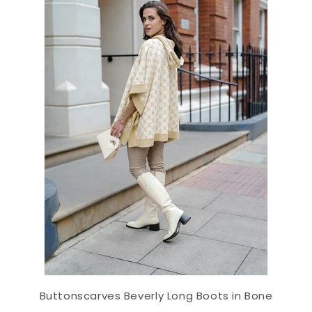
Buttonscarves Beverly Long Boots in Bone