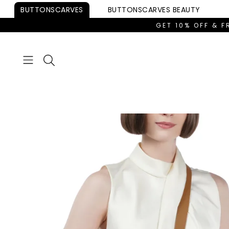
Skip to
BUTTONSCARVES
BUTTONSCARVES
BEAUTY
content
GET 10% OFF & F