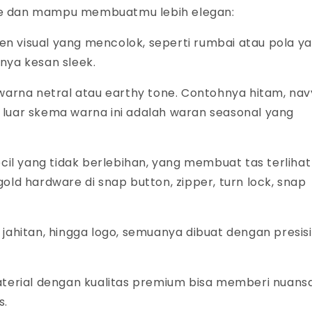
le dan mampu membuatmu lebih elegan
:
n visual yang mencolok, seperti rumbai atau pola y
unya kesan
sleek
.
 warna netral atau
earthy tone
. Contohnya hitam,
nav
Di luar skema warna ini adalah waran
seasonal
yang
ecil yang tidak berlebihan, yang membuat tas terlihat
gold hardware
di
snap button
,
zipper
,
turn lock, snap
, jahitan, hingga logo, semuanya dibuat dengan presis
Material dengan kualitas premium bisa memberi nuans
s.