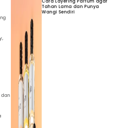
Cara Layering Parfum agar
Tahan Lama dan Punya
Wangi Sendiri
ang
y,
i dan
a