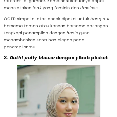
referensi di gambar
.
Kombinasi keduanya dapat
menciptakan
look
yang feminin dan
timeless
.
OOTD simpel di atas cocok dipakai untuk
hang out
bersama teman atau kencan bersama pasangan.
Lengkapi penampilan dengan
heels
guna
menambahkan sentuhan elegan pada
penampilanmu.
3.
Outfit puffy blouse
dengan jilbab plisket