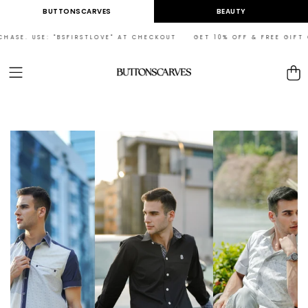
Skip to
BUTTONSCARVES
BEAUTY
content
SE: "BSFIRSTLOVE" AT CHECKOUT GET 10% OFF & FREE GIFT ON YOUR 
Cart