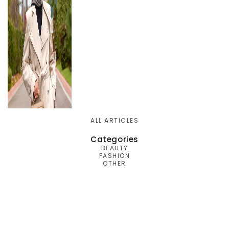
ALL ARTICLES
Categories
BEAUTY
FASHION
OTHER
Best-in-Class Materials
Loyalty Point Rewards
Worldwide Shipping
Multiple Payment
Options