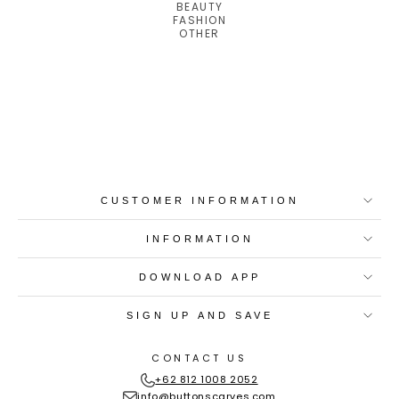
BEAUTY
FASHION
OTHER
Best-in-Class Materials
Loyalty Point Rewards
Worldwide Shipping
Multiple Payment
Options
CUSTOMER INFORMATION
INFORMATION
DOWNLOAD APP
SIGN UP AND SAVE
CONTACT US
+62 812 1008 2052
info@buttonscarves.com