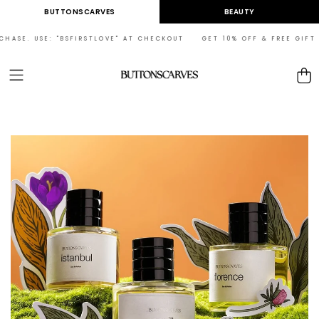
Skip to
BUTTONSCARVES
BEAUTY
content
USE: "BSFIRSTLOVE" AT CHECKOUT GET 10% OFF & FREE GIFT ON YOUR 
Cart