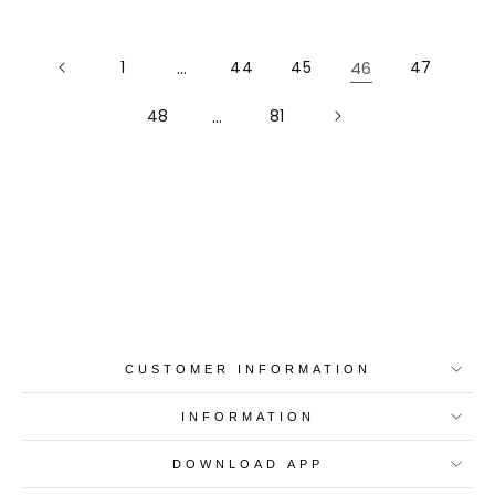
1
…
44
45
46
47
48
…
81
Best-in-Class Materials
Loyalty Point Rewards
Worldwide Shipping
Multiple Payment
Options
CUSTOMER INFORMATION
INFORMATION
DOWNLOAD APP