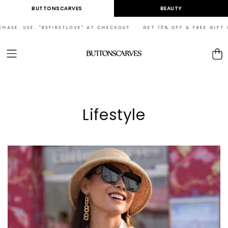
Skip to
BUTTONSCARVES
BEAUTY
content
E. USE: "BSFIRSTLOVE" AT CHECKOUT GET 10% OFF & FREE GIFT ON YO
Cart
Lifestyle