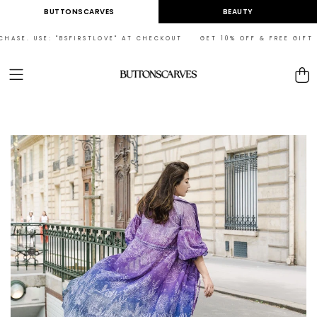
Skip to
BUTTONSCARVES
BEAUTY
content
USE: "BSFIRSTLOVE" AT CHECKOUT GET 10% OFF & FREE GIFT ON YOUR
Cart