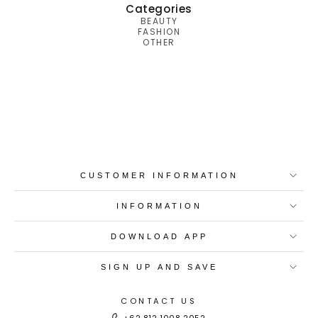
Categories
BEAUTY
FASHION
OTHER
Best-in-Class Materials
Loyalty Point Rewards
Worldwide Shipping
Multiple Payment
Options
CUSTOMER INFORMATION
INFORMATION
DOWNLOAD APP
SIGN UP AND SAVE
CONTACT US