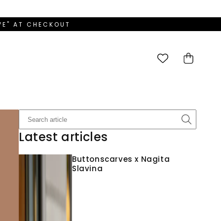
OVE" AT CHECKOUT
Cart
Latest articles
Buttonscarves x Nagita
Slavina