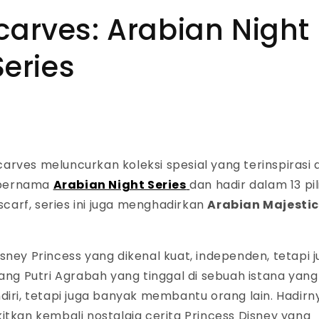
carves: Arabian Night
Series
rves meluncurkan koleksi spesial yang terinspirasi d
i bernama
Arabian Night Series
dan hadir dalam 13 pi
arf, series ini juga menghadirkan
Arabian Majesti
sney Princess yang dikenal kuat, independen, tetapi 
rang
Putri Agrabah yang tinggal di sebuah istana yang
diri, tetapi juga banyak membantu orang lain. Hadirn
itkan kembali nostalgia cerita Princess Disney yang