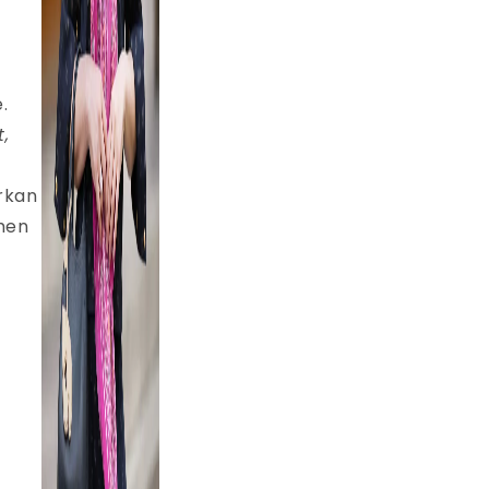
.
,
rkan
men