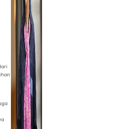
ari
lihan
c
juga
ya