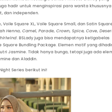
i juga hadir untuk menginspirasi para wanita khususnya
at, dan independen.
re, Voile Square XL, Voile Square Small, dan Satin Square
lah
Henna, Camel, Parade, Crown, Spice, Cave, Desert
hirlwind
. BSLady juga bisa mendapatnya ketigabelas
e Square Bundling Package. Elemen motif yang dihadi
tri Jasmine. Tidak hanya bunga, tetapi juga ada ele
smine dan Aladdin.
ght Series berikut ini!