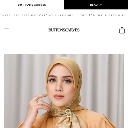
Skip to
BUTTONSCARVES
BEAUTY
content
SE: "BSFIRSTLOVE" AT CHECKOUT GET 10% OFF & FREE GIFT ON YOUR F
Cart