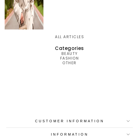
ALL ARTICLES
Categories
BEAUTY
FASHION
OTHER
Best-in-Class Materials
Loyalty Point Rewards
Worldwide Shipping
Multiple Payment
Options
CUSTOMER INFORMATION
INFORMATION