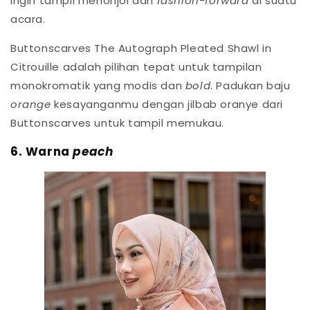
ingin tampil menonjol dan
fashion-forward
di suatu
acara.
Buttonscarves The Autograph Pleated Shawl in
Citrouille adalah pilihan tepat untuk tampilan
monokromatik yang modis dan
bold
. Padukan baju
orange
kesayanganmu dengan jilbab oranye dari
Buttonscarves untuk tampil memukau.
6. Warna
peach